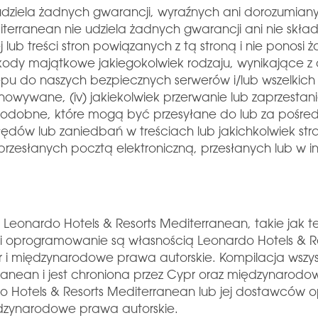
dziela żadnych gwarancji, wyraźnych ani dorozumianych
iterranean nie udziela żadnych gwarancji ani nie skł
ej lub treści stron powiązanych z tą stroną i nie ponosi
ub szkody majątkowe jakiegokolwiek rodzaju, wynikające z
stępu do naszych bezpiecznych serwerów i/lub wszelkic
owywane, (iv) jakiekolwiek przerwanie lub zaprzestanie 
ub podobne, które mogą być przesyłane do lub za pośre
h błędów lub zaniedbań w treściach lub jakichkolwiek st
, przesłanych pocztą elektroniczną, przesłanych lub 
j Leonardo Hotels & Resorts Mediterranean, takie jak tek
 i oprogramowanie są własnością Leonardo Hotels & Re
 i międzynarodowe prawa autorskie. Kompilacja wszystki
rranean i jest chroniona przez Cypr oraz międzynaro
rdo Hotels & Resorts Mediterranean lub jej dostawców
iędzynarodowe prawa autorskie.