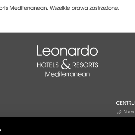
orts Mediterranean. Wszelkie prawa zastrzeżone.
CENTRU
a
Numer
Wyśli
s
Bez