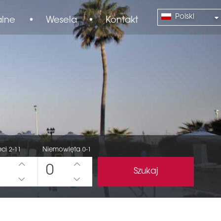
Polski
alne
•
Wesela
•
Kontakt
eci
Niemowlęta
2-11
0-1
0
Szukaj