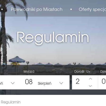
•
Przewodniki po Miastach
•
Oferty specj
Regulamin
Wyjazd
Dorośli
Dzi
12+
2
0
08
eń
Sierpień
Regulamin