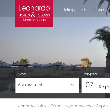
Miejsca docelowe
Hotel
Przyjazd
07
Wybierz Hotel
Sierpi
Leonardo Hotele i Ośrodki wypoczynkowe Cypr