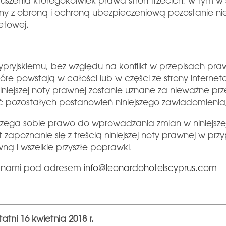
naruszenia któregokolwiek prawa stron trzecich, w tym w
 z obroną i ochroną ubezpieczeniową pozostanie niez
netowej.
ryjskiemu, bez względu na konflikt w przepisach praw
óre powstają w całości lub w części ze strony interne
iniejszej noty prawnej zostanie uznane za nieważne prz
ć pozostałych postanowień niniejszego zawiadomienia
rzega sobie prawo do wprowadzania zmian w niniejsze
apoznanie się z treścią niniejszej noty prawnej w przy
ną i wszelkie przyszłe poprawki.
ę z nami pod adresem
info@leonardohotelscyprus.com
tni 16 kwietnia 2018 r.