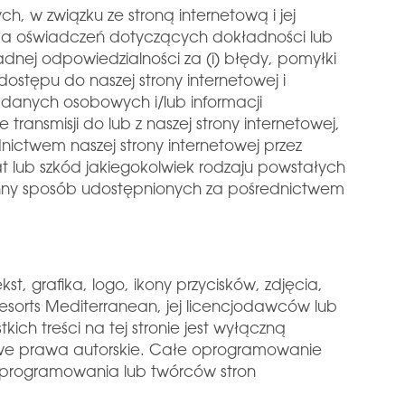
, w związku ze stroną internetową i jej
ada oświadczeń dotyczących dokładności lub
 żadnej odpowiedzialności za (i) błędy, pomyłki
 dostępu do naszej strony internetowej i
h danych osobowych i/lub informacji
transmisji do lub z naszej strony internetowej,
dnictwem naszej strony internetowej przez
rat lub szkód jakiegokolwiek rodzaju powstałych
w inny sposób udostępnionych za pośrednictwem
st, grafika, logo, ikony przycisków, zdjęcia,
sorts Mediterranean, jej licencjodawców lub
ch treści na tej stronie jest wyłączną
dowe prawa autorskie. Całe oprogramowanie
 oprogramowania lub twórców stron