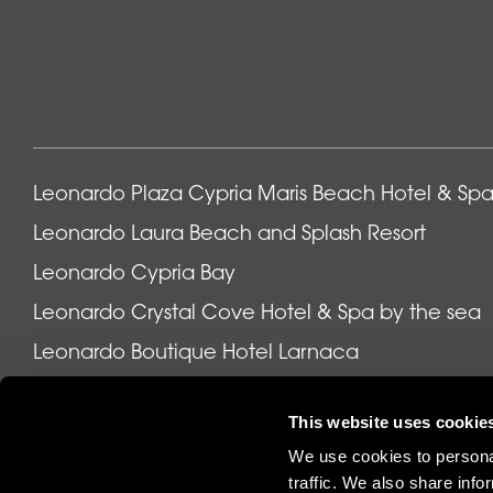
Leonardo Plaza Cypria Maris Beach Hotel & Sp
Leonardo Laura Beach and Splash Resort
Leonardo Cypria Bay
Leonardo Crystal Cove Hotel & Spa by the sea
Leonardo Boutique Hotel Larnaca
This website uses cookie
Hotele
•
Cypr
•
Przewodnik po Pafos
•
Wesela
•
O nas
We use cookies to personal
traffic. We also share info