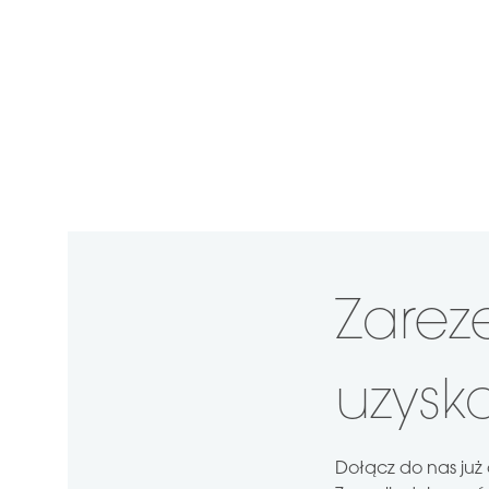
Zarez
uzysk
Dołącz do nas już d