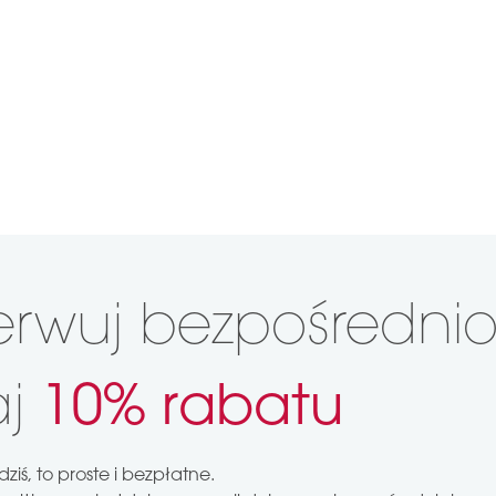
erwuj bezpośrednio
aj
10%
rabatu
ziś, to proste i bezpłatne.