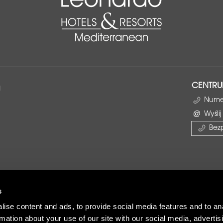
CENTRU
a
Numer
Wyśli
Bez
s
•
Kontakt
•
Hotele w Leonardo
•
Hotele w Leonardo - Grecja
ise content and ads, to provide social media features and to an
rmation about your use of our site with our social media, advertis