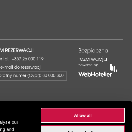
M REZERWACJI
Bezpieczna
rezerwacja
 tel.:
+357 26 000 119
j e-mail do rezerwacji
płatny numer (Cypr):
80 000 300
Allow all
Polityka prywatności
•
Regulamin
•
Mapa witryny
alyse our
ing and