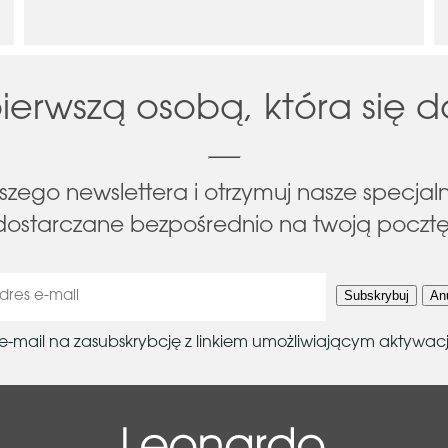
ierwszą osobą, która się do
aszego newslettera i otrzymuj nasze specjaln
dostarczane bezpośrednio na twoją pocztę
Subskrybuj
Anu
ail na zasubskrybcję z linkiem umożliwiającym aktywację l