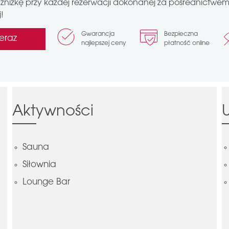
zniżkę przy każdej rezerwacji dokonanej za pośrednictwem n
!
Gwarancja
Bezpieczna
eraz
najlepszej ceny
płatność online
Aktywności
Sauna
Siłownia
Lounge Bar