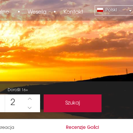
Polski
alne
•
Wesela
•
Kontakt
Dorośli
16+
2
Szukaj
Recenzje Gości
kreacja