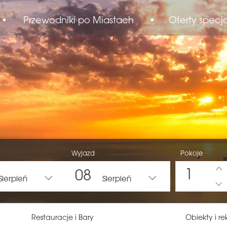
•
Przewodniki po Miastach
•
Oferty specj
Wyjazd
Pokoje
1
08
Sierpień
Sierpień
Restauracje i Bary
Obiekty i re