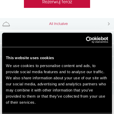
Rezerwuj teraz
All Inclusive
Restauracje i Bary
Obiekty i rekreacja
This website uses cookies
Zajęcia Dla Dzieci
We use cookies to personalise content and ads, to
provide social media features and to analyse our traffic.
Uroczystości I Wesele
We also share information about your use of our site with
our social media, advertising and analytics partners who
Karty podarunkowe
may combine it with other information that you’ve
provided to them or that they’ve collected from your use
of their services.
Dobrze wiedzieć