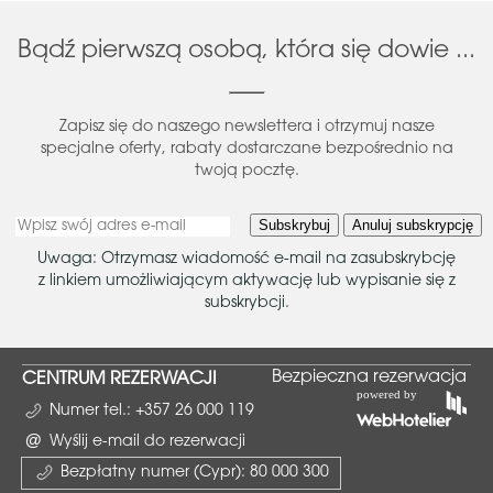
Odkryj hotel
Bądź pierwszą osobą, która się dowie ...
Zapisz się do naszego newslettera i otrzymuj nasze
specjalne oferty, rabaty dostarczane bezpośrednio na
twoją pocztę.
Subskrybuj
Anuluj subskrypcję
Uwaga: Otrzymasz wiadomość e-mail na zasubskrybcję
z linkiem umożliwiającym aktywację lub wypisanie się z
subskrybcji.
Bezpieczna rezerwacja
CENTRUM REZERWACJI
Numer tel.:
+357 26 000 119
Wyślij e-mail do rezerwacji
Bezpłatny numer (Cypr):
80 000 300