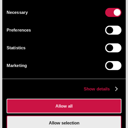
Consent
Klimatyzowany hotel
Necessary
Selection
All inclusive (jeśli nie zaznaczono inaczej)
Zameldowanie: 14:00
Preferences
Wymeldowanie: 12:00
24-godzinna recepcja
Statistics
Hotel dla niepalących
Darmowe WiFi
Marketing
Share
Show details
Allow all
Allow selection
Więcej hoteli w Paphos