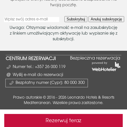
twoją pocztę.
Subskrybuj
Anuluj subskrypcję
Uwaga: Otrzymasz wiadomość e-mail na zasubskrybcję
z linkiem umożliwiającym aktywację lub wypisanie się z
subskrybcji.
Bezpieczna rezerwacja
CENTRUM REZERWACJI
Numer tel.:
+357 26 000 119
Wyślij e-mail do rezerwacji
Bezpłatny numer (Cypr):
80 000 300
Prawo autorskie © 2016 - 2026 Leonardo Hotels & Resorts
Mediterranean. Wszelkie prawa zastrzeżone.
Rezerwuj teraz