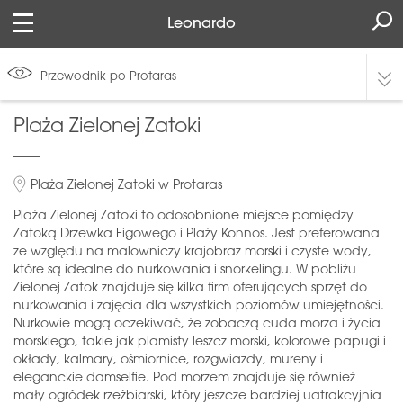
Leonardo
Przewodnik po Protaras
Plaża Zielonej Zatoki
Plaża Zielonej Zatoki w Protaras
Plaża Zielonej Zatoki to odosobnione miejsce pomiędzy
Zatoką Drzewka Figowego i Plaży Konnos. Jest preferowana
ze względu na malowniczy krajobraz morski i czyste wody,
które są idealne do nurkowania i snorkelingu. W pobliżu
Zielonej Zatok znajduje się kilka firm oferujących sprzęt do
nurkowania i zajęcia dla wszystkich poziomów umiejętności.
Nurkowie mogą oczekiwać, że zobaczą cuda morza i życia
morskiego, takie jak plamisty leszcz morski, kolorowe papugi i
okłady, kalmary, ośmiornice, rozgwiazdy, mureny i
eleganckie damselfie. Pod morzem znajduje się również
mały ogródek rzeźbiarski, który jeszcze bardziej uatrakcyjnia