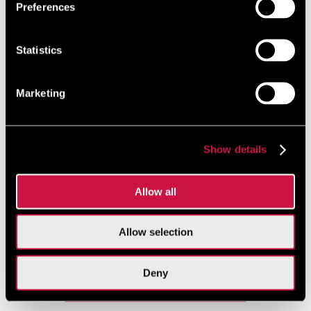
Preferences
Czytaj więcej
Statistics
Marketing
Zarezerwuj bezpośrednio i uzyskaj
10%
rabatu
Dołącz do nas już dziś, to proste i bezpłatne.
Show details
Zacznij zdobywać zniżkę przy każdej rezerwacji dokonanej
za pośrednictwem naszej oficjalnej strony internetowej!
Allow all
Allow selection
Gwarancja
Bezpieczna
Brak opłat za
najlepszej ceny
płatność online
ukryte rezerwacje
Deny
Rezerwuj teraz