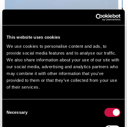
This website uses cookies
We use cookies to personalise content and ads, to
provide social media features and to analyse our traffic.
We also share information about your use of our site with
our social media, advertising and analytics partners who
may combine it with other information that you’ve
provided to them or that they’ve collected from your use
Plaża Ayia Thekla
of their services.
Plaża Ayia Thekla jest wspaniałym nadmorskim celem
podróży, częścią sieci obszarów chronionych Natura
Consent
2000. Posiada miękki, złoty piasek rozciągający się
Necessary
Selection
wzdłuż wybrzeża na długości około 300 metrów. ...