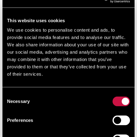
This website uses cookies
We use cookies to personalise content and ads, to
provide social media features and to analyse our traffic.
We also share information about your use of our site with
Restauracja Little Italy
our social media, advertising and analytics partners who
may combine it with other information that you’ve
Restauracja Little Italy A la carte to popularny wybór
provided to them or that they’ve collected from your use
na obfite dania kuchni włoskiej, przyciągające gości
of their services.
z pierwszego piętra kurortu wspaniałymi potrawami,
takimi jak risotto i świeże makarony, któ ...
Consent
Necessary
Selection
Czytaj więcej
Preferences