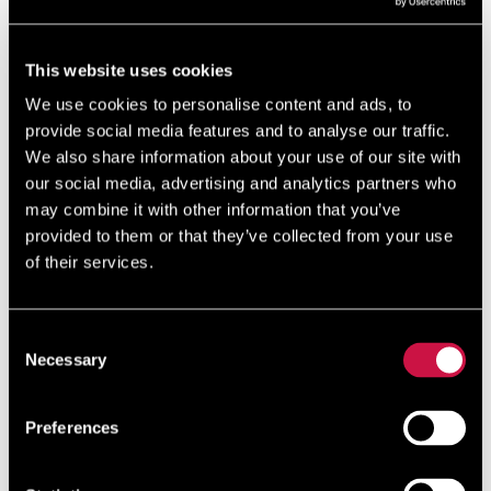
This website uses cookies
We use cookies to personalise content and ads, to
provide social media features and to analyse our traffic.
We also share information about your use of our site with
Park Kaktusów
our social media, advertising and analytics partners who
may combine it with other information that you’ve
Oficjalnie Park Roślin Śródziemnomorskich, Kaktusów i
provided to them or that they’ve collected from your use
Sukulentów Ayia Napa, jest wart jednodniowej
of their services.
wycieczki z Protaras. Znajduje się on obok
Międzynarodowego Parku Rzeźby Ayia Napa i
Muzeum Rzeźby Ot ...
Consent
Necessary
Selection
Czytaj więcej
Preferences