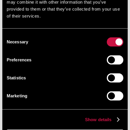
may combine it with other information that you’ve
provided to them or that they’ve collected from your use
of their services.
Zarezerwuj bezpośrednio i uzyskaj
10%
rabatu
Consent
Necessary
Selection
Dołącz do nas już dziś, to proste i bezpłatne.
Zacznij zdobywać zniżkę przy każdej rezerwacji dokonanej
za pośrednictwem naszej oficjalnej strony internetowej!
Preferences
Statistics
Gwarancja
Bezpieczna
Brak opłat za
najlepszej ceny
płatność online
ukryte rezerwacje
Marketing
Rezerwuj teraz
Show details